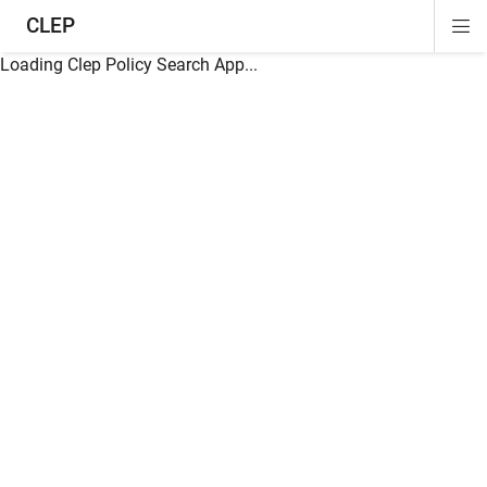
CLEP
Di
ion
ion
ion
ion
ion
ion
Si
Na
Loading Clep Policy Search App...