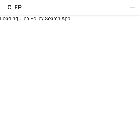
CLEP
Di
ion
ion
ion
ion
ion
ion
Si
Na
Loading Clep Policy Search App...