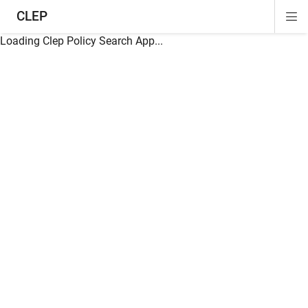
CLEP
Di
ion
ion
ion
ion
ion
ion
Si
Na
Loading Clep Policy Search App...