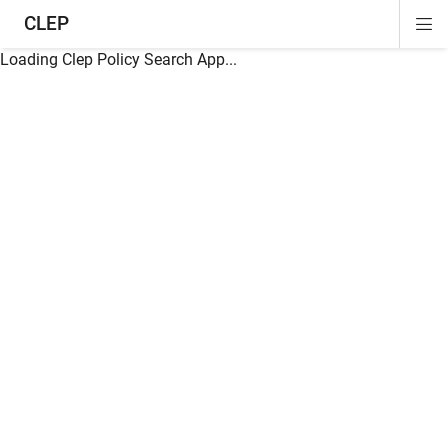
CLEP
Di
ion
ion
ion
ion
ion
ion
Si
Na
Loading Clep Policy Search App...