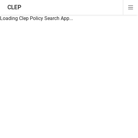
CLEP
Di
ion
ion
ion
ion
ion
ion
Si
Na
Loading Clep Policy Search App...