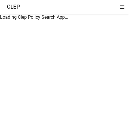
CLEP
Di
ion
ion
ion
ion
ion
ion
Si
Na
Loading Clep Policy Search App...