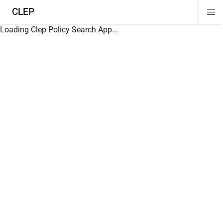
CLEP
Di
ion
ion
ion
ion
ion
ion
Si
Na
Loading Clep Policy Search App...