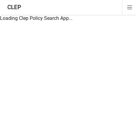
CLEP
Di
ion
ion
ion
ion
ion
ion
Si
Na
Loading Clep Policy Search App...