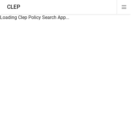
CLEP
Di
ion
ion
ion
ion
ion
ion
Si
Na
Loading Clep Policy Search App...