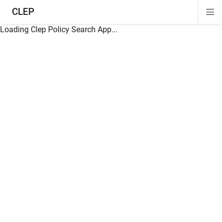
CLEP
Di
ion
ion
ion
ion
ion
ion
Si
Na
Loading Clep Policy Search App...