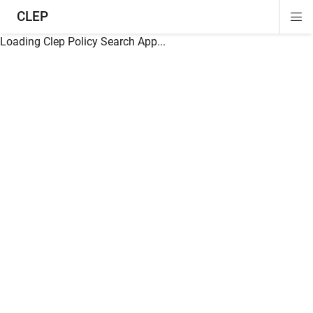
CLEP
Di
ion
ion
ion
ion
ion
ion
Si
Na
Loading Clep Policy Search App...