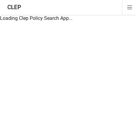
CLEP
Di
ion
ion
ion
ion
ion
ion
Si
Na
Loading Clep Policy Search App...