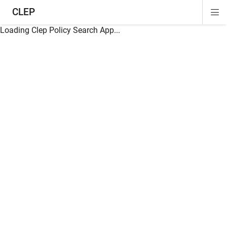
CLEP
Di
ion
ion
ion
ion
ion
ion
Si
Na
Loading Clep Policy Search App...