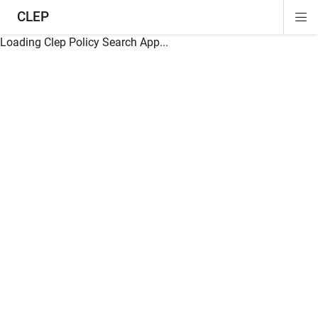
CLEP
Di
ion
ion
ion
ion
ion
ion
Si
Na
Loading Clep Policy Search App...