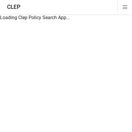
CLEP
Di
ion
ion
ion
ion
ion
ion
Si
Na
Loading Clep Policy Search App...