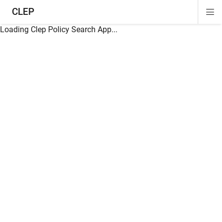
CLEP
Di
ion
ion
ion
ion
ion
ion
Si
Na
Loading Clep Policy Search App...