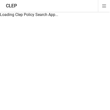
CLEP
Di
ion
ion
ion
ion
ion
ion
Si
Na
Loading Clep Policy Search App...