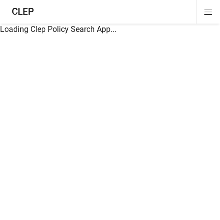
CLEP
Di
ion
ion
ion
ion
ion
ion
Si
Na
Loading Clep Policy Search App...