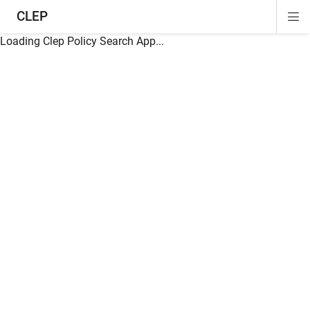
CLEP
Di
ion
ion
ion
ion
ion
ion
Si
Na
Loading Clep Policy Search App...