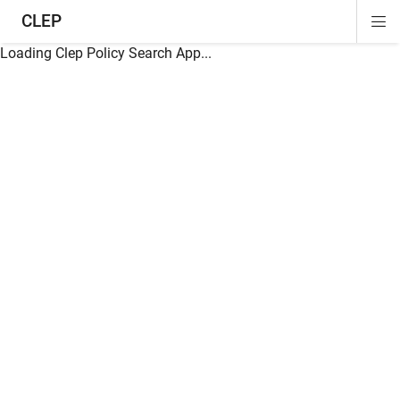
CLEP
Di
ion
ion
ion
ion
ion
ion
Si
Na
Loading Clep Policy Search App...