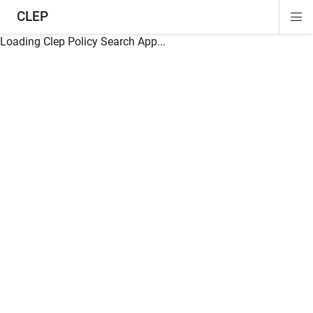
CLEP
Di
ion
ion
ion
ion
ion
ion
Si
Na
Loading Clep Policy Search App...