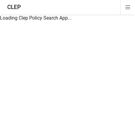
CLEP
Di
ion
ion
ion
ion
ion
ion
Si
Na
Loading Clep Policy Search App...