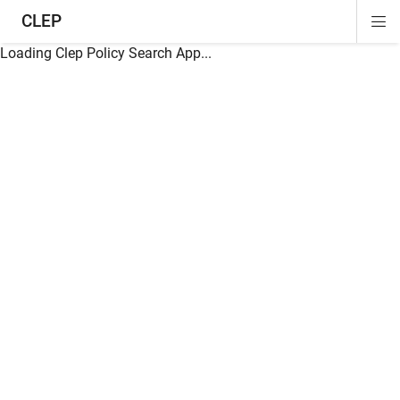
CLEP
Di
ion
ion
ion
ion
ion
ion
Si
Na
Loading Clep Policy Search App...