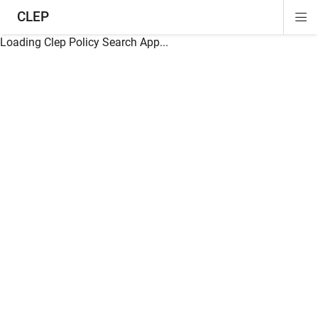
CLEP
Di
ion
ion
ion
ion
ion
ion
Si
Na
Loading Clep Policy Search App...