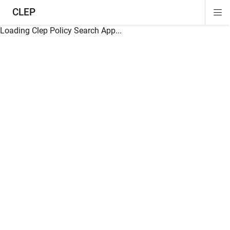
CLEP
Di
ion
ion
ion
ion
ion
ion
Si
Na
Loading Clep Policy Search App...