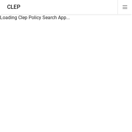
CLEP
Di
ion
ion
ion
ion
ion
ion
Si
Na
Loading Clep Policy Search App...