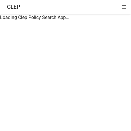
CLEP
Di
ion
ion
ion
ion
ion
ion
Si
Na
Loading Clep Policy Search App...