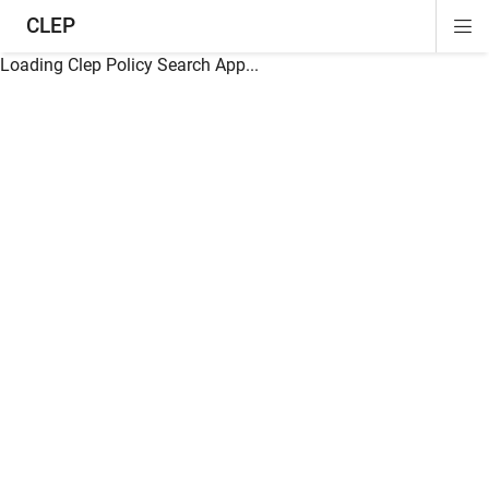
CLEP
Di
ion
ion
ion
ion
ion
ion
Si
Na
Loading Clep Policy Search App...