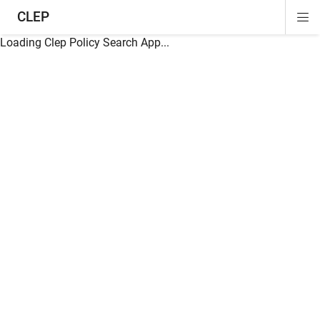
CLEP
Di
ion
ion
ion
ion
ion
ion
Si
Na
Loading Clep Policy Search App...