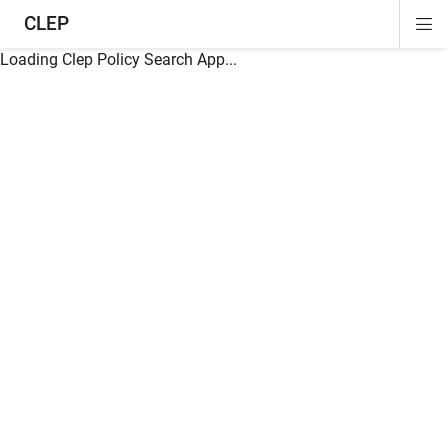
CLEP
Di
ion
ion
ion
ion
ion
ion
Si
Na
Loading Clep Policy Search App...