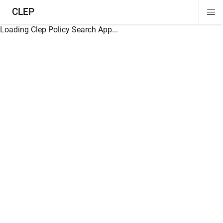
CLEP
Di
ion
ion
ion
ion
ion
ion
Si
Na
Loading Clep Policy Search App...