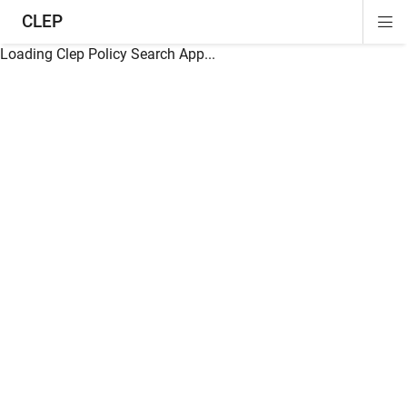
CLEP
Di
ion
ion
ion
ion
ion
ion
Si
Na
Loading Clep Policy Search App...