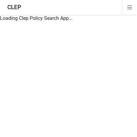
CLEP
Di
ion
ion
ion
ion
ion
ion
Si
Na
Loading Clep Policy Search App...