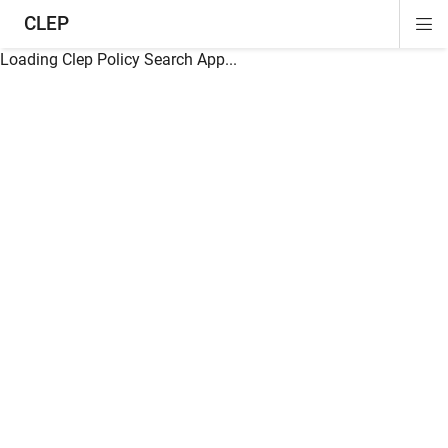
CLEP
Di
ion
ion
ion
ion
ion
ion
Si
Na
Loading Clep Policy Search App...