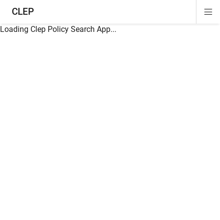
CLEP
Di
ion
ion
ion
ion
ion
ion
Si
Na
Loading Clep Policy Search App...