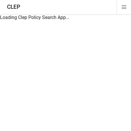
CLEP
Di
ion
ion
ion
ion
ion
ion
Si
Na
Loading Clep Policy Search App...