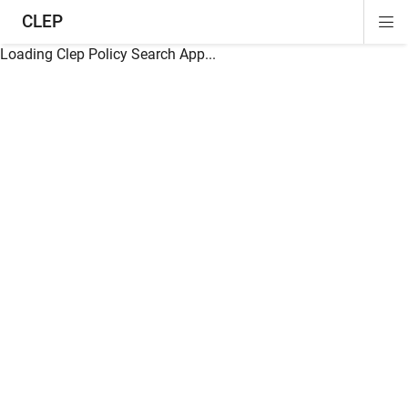
CLEP
Di
ion
ion
ion
ion
ion
ion
Si
Na
Loading Clep Policy Search App...