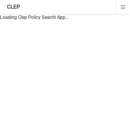
CLEP
Di
ion
ion
ion
ion
ion
ion
Si
Na
Loading Clep Policy Search App...