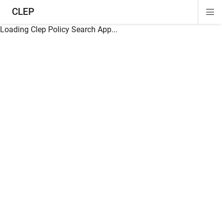
CLEP
Di
ion
ion
ion
ion
ion
ion
Si
Na
Loading Clep Policy Search App...