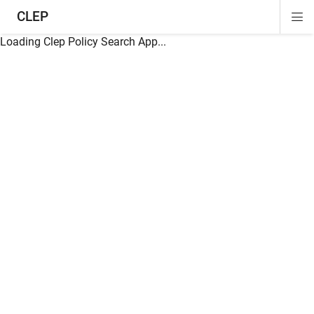
CLEP
Di
ion
ion
ion
ion
ion
ion
Si
Na
Loading Clep Policy Search App...