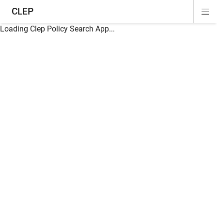
CLEP
Di
ion
ion
ion
ion
ion
ion
Si
Na
Loading Clep Policy Search App...