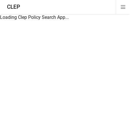
CLEP
Di
ion
ion
ion
ion
ion
ion
Si
Na
Loading Clep Policy Search App...