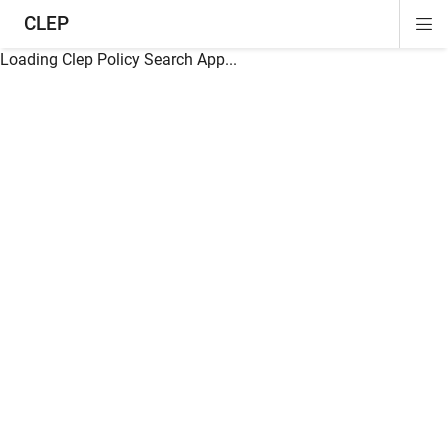
CLEP
Di
ion
ion
ion
ion
ion
ion
Si
Na
Loading Clep Policy Search App...