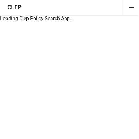
CLEP
Di
ion
ion
ion
ion
ion
ion
Si
Na
Loading Clep Policy Search App...