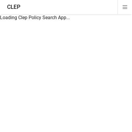
CLEP
Di
ion
ion
ion
ion
ion
ion
Si
Na
Loading Clep Policy Search App...