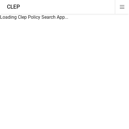
CLEP
Di
ion
ion
ion
ion
ion
ion
Si
Na
Loading Clep Policy Search App...