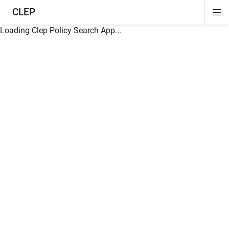
CLEP
Di
ion
ion
ion
ion
ion
ion
Si
Na
Loading Clep Policy Search App...