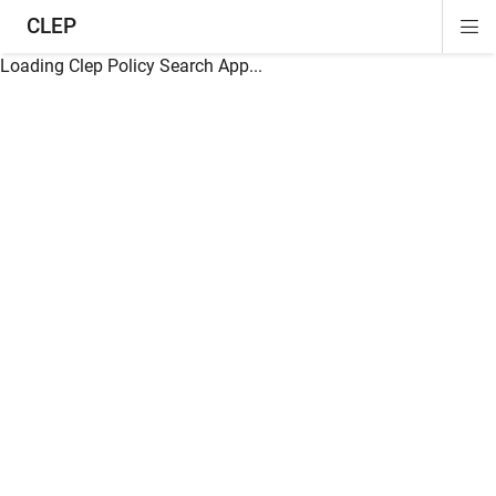
CLEP
Di
ion
ion
ion
ion
ion
ion
Si
Na
Loading Clep Policy Search App...