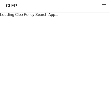
CLEP
Di
ion
ion
ion
ion
ion
ion
Si
Na
Loading Clep Policy Search App...