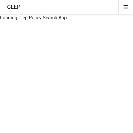
CLEP
Di
ion
ion
ion
ion
ion
ion
Si
Na
Loading Clep Policy Search App...